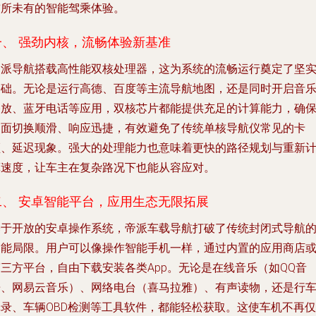
前所未有的智能驾乘体验。
一、 强劲内核，流畅体验新基准
帝派导航搭载高性能双核处理器，这为系统的流畅运行奠定了坚
基础。无论是运行高德、百度等主流导航地图，还是同时开启音
播放、蓝牙电话等应用，双核芯片都能提供充足的计算能力，确
界面切换顺滑、响应迅捷，有效避免了传统单核导航仪常见的卡
顿、延迟现象。强大的处理能力也意味着更快的路径规划与重新
算速度，让车主在复杂路况下也能从容应对。
二、 安卓智能平台，应用生态无限拓展
基于开放的安卓操作系统，帝派车载导航打破了传统封闭式导航
功能局限。用户可以像操作智能手机一样，通过内置的应用商店
三方平台，自由下载安装各类App。无论是在线音乐（如QQ音
乐、网易云音乐）、网络电台（喜马拉雅）、有声读物，还是行
记录、车辆OBD检测等工具软件，都能轻松获取。这使车机不再仅