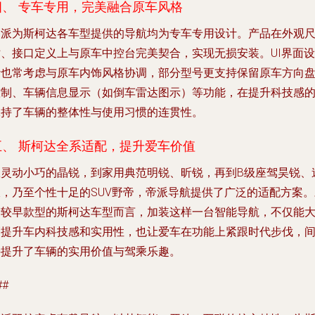
四、 专车专用，完美融合原车风格
帝派为斯柯达各车型提供的导航均为专车专用设计。产品在外观
寸、接口定义上与原车中控台完美契合，实现无损安装。UI界面设
计也常考虑与原车内饰风格协调，部分型号更支持保留原车方向
控制、车辆信息显示（如倒车雷达图示）等功能，在提升科技感
保持了车辆的整体性与使用习惯的连贯性。
五、 斯柯达全系适配，提升爱车价值
从灵动小巧的
晶锐
，到家用典范
明锐
、
昕锐
，再到B级座驾
昊锐
、
派
，乃至个性十足的SUV
野帝
，帝派导航提供了广泛的适配方案。
于较早款型的斯柯达车型而言，加装这样一台智能导航，不仅能
幅提升车内科技感和实用性，也让爱车在功能上紧跟时代步伐，
接提升了车辆的实用价值与驾乘乐趣。
##