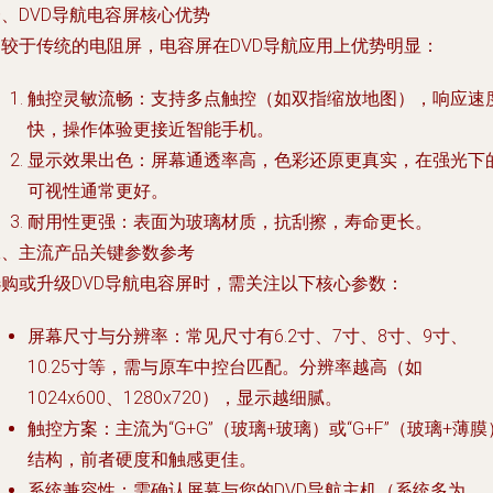
、DVD导航电容屏核心优势
相较于传统的电阻屏，电容屏在DVD导航应用上优势明显：
触控灵敏流畅
：支持多点触控（如双指缩放地图），响应速
快，操作体验更接近智能手机。
显示效果出色
：屏幕通透率高，色彩还原更真实，在强光下
可视性通常更好。
耐用性更强
：表面为玻璃材质，抗刮擦，寿命更长。
二、主流产品关键参数参考
选购或升级DVD导航电容屏时，需关注以下核心参数：
屏幕尺寸与分辨率
：常见尺寸有6.2寸、7寸、8寸、9寸、
10.25寸等，需与原车中控台匹配。分辨率越高（如
1024x600、1280x720），显示越细腻。
触控方案
：主流为“G+G”（玻璃+玻璃）或“G+F”（玻璃+薄膜
结构，前者硬度和触感更佳。
系统兼容性
：需确认屏幕与您的DVD导航主机（系统多为