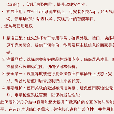
Carlife），实现“说哪去哪”，提升驾驶安全性。
扩展应用
：在Android系统主机上，可安装各类App，如天气
询、停车场/加油站查找等，实现真正的智能车联。
四、选购与使用建议
精准匹配
：优先选择专车专用型号，确保外观、接口、功能
原车完美契合。提供车辆年份、型号及原主机信息给商家是
键。
注重品质
：选择信誉良好的品牌或供应商，确保屏幕质量、
摸精度和长期稳定性。切勿仅追求低价。
安全第一
：设置导航或进行复杂操作应在车辆静止状态下完
成。驾驶时请使用语音控制或由乘客代劳。
定期维护
：使用柔软的微湿布清洁屏幕，避免使用腐蚀性清
剂。定期检查系统更新，以保持最佳性能。
一款优质的DVD导航电容屏能极大提升车载系统的交互体验与智能
水平。在选购时明确自身需求，关注核心参数与兼容性，并善用