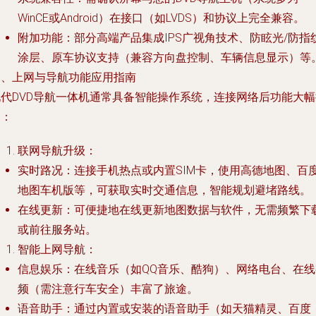
WinCE或Android）在接口（如LVDS）和协议上完全兼容。
附加功能
：部分高端产品集成IPS广视角技术、防眩光/防指
涂层、原车协议支持（兼容方向盘控制、车辆信息显示）等
三、上网与导航功能应用指南
现代DVD导航一体机通常具备智能操作系统，连接网络后功能大幅
展：
联网导航升级
：
实时路况
：连接手机热点或内置SIM卡，使用高德地图、百
地图车机版等，可获取实时交通信息，智能规划避堵路线。
在线更新
：可便捷地在线更新地图数据与软件，无需频繁下
或前往服务站。
智能上网导航
：
信息娱乐
：在线音乐（如QQ音乐、酷狗）、网络电台、在线
频（需注意行车安全）丰富了旅途。
语音助手
：通过内置或安装的语音助手（如天猫精灵、百度